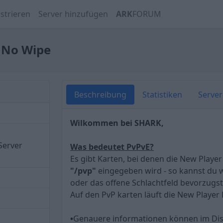
strieren
Server hinzufügen
ARK
FORUM
| No Wipe
Beschreibung
Statistiken
Serve
Wilkommen bei SHARK,
Server
Was bedeutet PvPvE?
Es gibt Karten, bei denen die New Player
"/pvp"
eingegeben wird - so kannst du w
oder das offene Schlachtfeld bevorzugst
Auf den PvP karten läuft die New Player
•
Genauere informationen können im Di