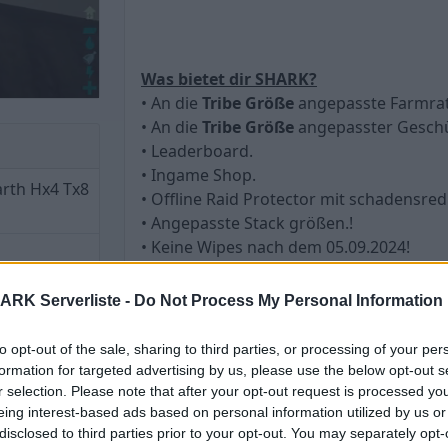
Was bietet dir SHARK?
• An die
Tribe Größe
angepasste Farmra
• An die
Tribe Größe
angepasster Gesch
• Leaderboard.
• Ingame Shop.
rth Hx4 Tx8
• Offline Raid Protector mit schadensr
• Angepasste Stack größen.!
• Keine Wipes nach dem 05.09.2024!
ARK Serverliste -
Do Not Process My Personal Information
to opt-out of the sale, sharing to third parties, or processing of your per
formation for targeted advertising by us, please use the below opt-out s
Mehr Informationen findet ihr auf uns
r selection. Please note that after your opt-out request is processed y
eing interest-based ads based on personal information utilized by us or
disclosed to third parties prior to your opt-out. You may separately opt-