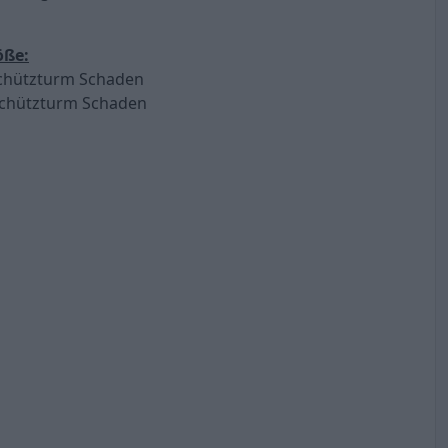
öße:
chützturm Schaden
chützturm Schaden