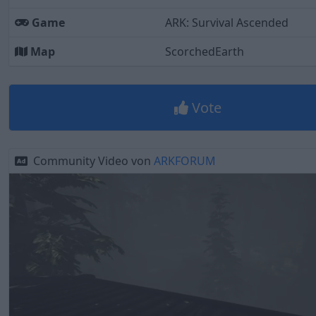
Game
ARK: Survival Ascended
Map
ScorchedEarth
Vote
Community Video von
ARKFORUM