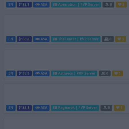
EN
88.8
ASA
Aberration | PVP Server
0
3
EN
88.8
ASA
TheCenter | PVP Server
0
3
EN
88.8
ASA
Astraeos | PVP Server
0
1
EN
88.8
ASA
Ragnarok | PVP Server
0
1