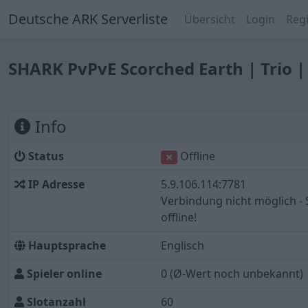
Deutsche ARK Serverliste
Übersicht
Login
Regi
SHARK PvPvE Scorched Earth | Trio 
Info
Status
Offline
IP Adresse
5.9.106.114:7781
Verbindung nicht möglich - 
offline!
Hauptsprache
Englisch
Spieler online
0
(Ø-Wert noch unbekannt)
Slotanzahl
60