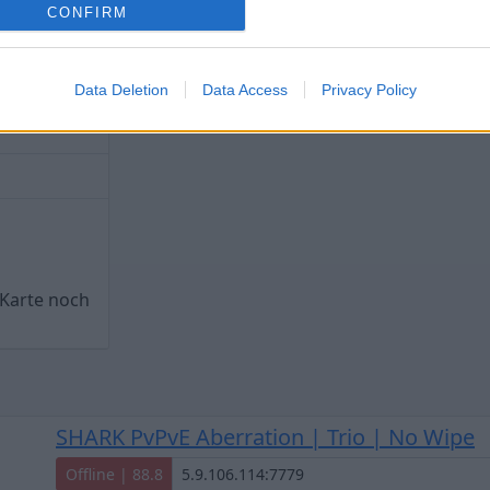
CONFIRM
Data Deletion
Data Access
Privacy Policy
 Karte noch
SHARK PvPvE Aberration | Trio | No Wipe
Offline | 88.8