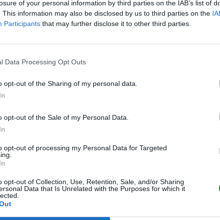
losure of your personal information by third parties on the IAB’s list of
. This information may also be disclosed by us to third parties on the
IA
Participants
that may further disclose it to other third parties.
l Data Processing Opt Outs
o opt-out of the Sharing of my personal data.
In
o opt-out of the Sale of my Personal Data.
B68bGR
In
to opt-out of processing my Personal Data for Targeted
bekannt
ing.
In
o opt-out of Collection, Use, Retention, Sale, and/or Sharing
ersonal Data that Is Unrelated with the Purposes for which it
lected.
Out