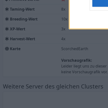
Taming-Wert
8x
Breeding-Wert
10x
XP-Wert
3x
Harvest-Wert
4x
Karte
ScorchedEarth
Vorschaugrafik:
Leider liegt uns zu dieser
keine Vorschaugrafik vor.
Weitere Server des gleichen Clusters