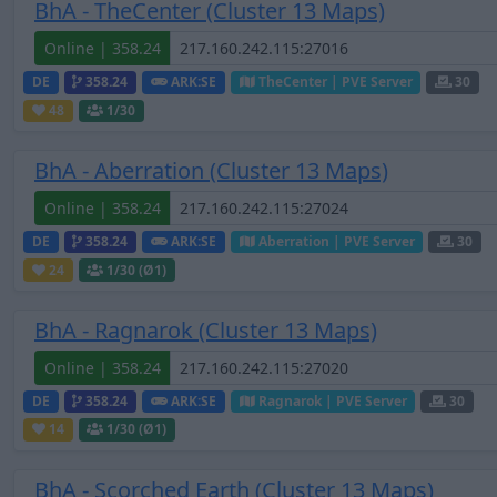
BhA - TheCenter (Cluster 13 Maps)
Online | 358.24
DE
358.24
ARK:SE
TheCenter | PVE Server
30
48
1
/30
BhA - Aberration (Cluster 13 Maps)
Online | 358.24
DE
358.24
ARK:SE
Aberration | PVE Server
30
24
1
/30 (Ø1)
BhA - Ragnarok (Cluster 13 Maps)
Online | 358.24
DE
358.24
ARK:SE
Ragnarok | PVE Server
30
14
1
/30 (Ø1)
BhA - Scorched Earth (Cluster 13 Maps)