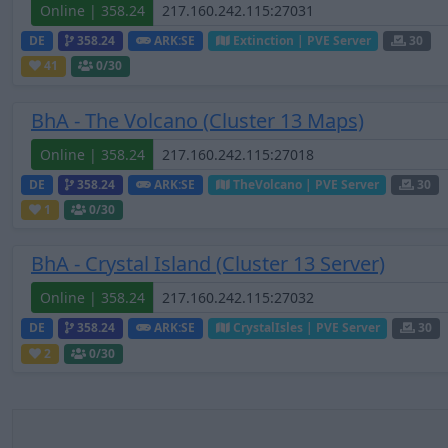
Online | 358.24
DE
358.24
ARK:SE
Extinction | PVE Server
30
41
0
/30
BhA - The Volcano (Cluster 13 Maps)
Online | 358.24
DE
358.24
ARK:SE
TheVolcano | PVE Server
30
1
0
/30
BhA - Crystal Island (Cluster 13 Server)
Online | 358.24
DE
358.24
ARK:SE
CrystalIsles | PVE Server
30
2
0
/30