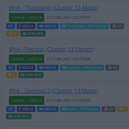
BhA - TheIsland (Cluster 13 Maps)
Online | 358.24
DE
358.24
ARK:SE
TheIsland | PVE Server
30
40
5
/30 (Ø4)
BhA - Fjordur (Cluster 13 Server)
Online | 358.24
DE
358.24
ARK:SE
Fjordur | PVE Server
30
3
3
/30 (Ø3)
BhA - Genesis 2 (Cluster 13 Maps)
Online | 358.24
DE
358.24
ARK:SE
Gen2 | PVE Server
30
6
2
/30 (Ø1)