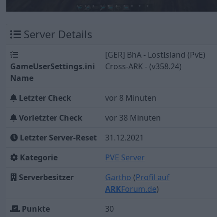
Server Details
[GER] BhA - LostIsland (PvE)
GameUserSettings.ini
Cross-ARK - (v358.24)
Name
Letzter Check
vor 8 Minuten
Vorletzter Check
vor 38 Minuten
Letzter Server-Reset
31.12.2021
Kategorie
PVE Server
Serverbesitzer
Gartho
(
Profil auf
ARK
Forum.de
)
Punkte
30