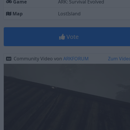
Game
ARK: Survival Evolved
Map
LostIsland
Vote
Community Video von
ARKFORUM
Zum Vide