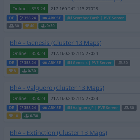
Online | 358.24
DE
358.24
ARK:SE
ScorchedEarth | PVE Server
30
40
0
/30
BhA - Genesis (Cluster 13 Maps)
Online | 358.24
DE
358.24
ARK:SE
Genesis | PVE Server
30
8
0
/30
BhA - Valguero (Cluster 13 Maps)
Online | 358.24
DE
358.24
ARK:SE
Valguero_P | PVE Server
30
10
0
/30
BhA - Extinction (Cluster 13 Maps)