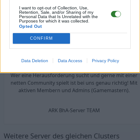
I want to opt-out of Collection, Use,
Ihr könnt zwischen allen Maps hin- und herreisen
Retention, Sale, and/or Sharing of my
Personal Data that Is Unrelated with the
ohne Einschränkungen!
Purposes for which it was collected.
Opted Out
CONFIRM
Hier unsere TS3 Zugangsdaten:
TeamSpeak 3: bha-hq.de
Passwort: avalon
Data Deletion
Data Access
Privacy Policy
Wer eine Herausforderung sucht und gerne mit einer
netten Community spielt ist bei uns genau richtig! Mit
aktiven Membern und Admins (Gamemastern).
ARK BhA-Server TEAM
Weitere Server des gleichen Clusters