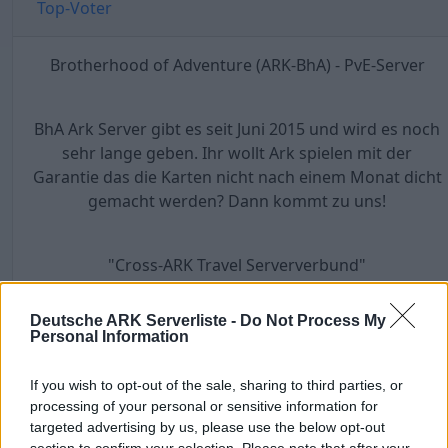
Top-Voter
Brotherhood of Adventure (ARK-BhA) - PvE-Server
BhA Ark Server gibt es seit Juni 2015 und wird es noch
sehr lange geben. Ihr wollt Ark spielen mit der
Garantie das die Karten nicht nach einem Monat dicht
gemacht werden? Dann kommt zu uns!
"Cross-ARK Travel Serververbund"
Island
Center
Deutsche ARK Serverliste -
Do Not Process My
Scorched Earth
Personal Information
Extinction
Aberration
If you wish to opt-out of the sale, sharing to third parties, or
processing of your personal or sensitive information for
Ragnarok
targeted advertising by us, please use the below opt-out
Valguero
section to confirm your selection. Please note that after your