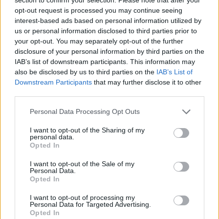
Genesis
opt-out request is processed you may continue seeing
Genesis2
interest-based ads based on personal information utilized by
Lost Island
us or personal information disclosed to third parties prior to
Crystal Island
your opt-out. You may separately opt-out of the further
Fjordur
disclosure of your personal information by third parties on the
IAB’s list of downstream participants. This information may
also be disclosed by us to third parties on the
IAB’s List of
The Volcano
Downstream Participants
that may further disclose it to other
third parties.
Bzgl. Der Serversettings schaut bitte auf unsere
Website. Durch Events werden diese immer wieder
Personal Data Processing Opt Outs
geändert und nur dort sind sie aktuell! http://blacky-
ware.de
I want to opt-out of the Sharing of my
personal data.
Auch weitere Info´s findet ihr dort (Regeln, Mod´s etc.)
Opted In
Oder schaut im TS vorbei, dort gibt es auch alle Infos
und Hilfestellungen.
I want to opt-out of the Sale of my
Personal Data.
Opted In
Hier werden keinerlei Anpassungen vorgenommen,
I want to opt-out of processing my
Personal Data for Targeted Advertising.
bitte habt Verständnis dafür.
Opted In