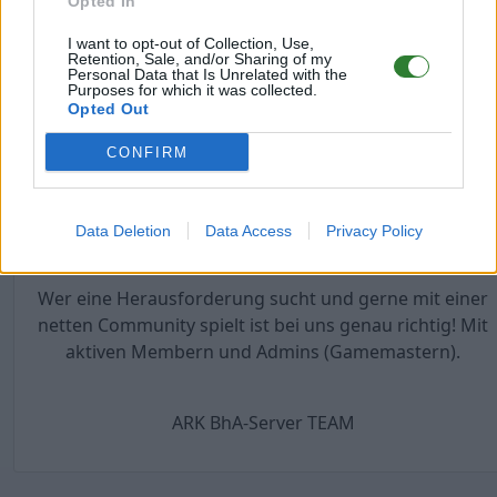
Opted In
bitte habt Verständnis dafür.
I want to opt-out of Collection, Use,
Retention, Sale, and/or Sharing of my
Ihr könnt zwischen allen Maps hin- und herreisen
Personal Data that Is Unrelated with the
Purposes for which it was collected.
ohne Einschränkungen!
Opted Out
CONFIRM
Hier unsere TS3 Zugangsdaten:
TeamSpeak 3: bha-hq.de
Passwort: avalon
Data Deletion
Data Access
Privacy Policy
Wer eine Herausforderung sucht und gerne mit einer
netten Community spielt ist bei uns genau richtig! Mit
aktiven Membern und Admins (Gamemastern).
ARK BhA-Server TEAM