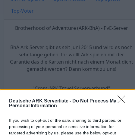
Top-Voter
Brotherhood of Adventure (ARK-BhA) - PvE-Server
BhA Ark Server gibt es seit Juni 2015 und wird es noch
sehr lange geben. Ihr wollt Ark spielen mit der
Garantie das die Karten nicht nach einem Monat dicht
gemacht werden? Dann kommt zu uns!
"Cross-ARK Travel Serververbund"
Island
Deutsche ARK Serverliste -
Do Not Process My
Center
Personal Information
Scorched Earth
Extinction
If you wish to opt-out of the sale, sharing to third parties, or
Aberration
processing of your personal or sensitive information for
Ragnarok
targeted advertising by us, please use the below opt-out