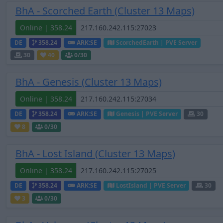
BhA - Scorched Earth (Cluster 13 Maps)
Online | 358.24
DE
358.24
ARK:SE
ScorchedEarth | PVE Server
30
40
0
/30
BhA - Genesis (Cluster 13 Maps)
Online | 358.24
DE
358.24
ARK:SE
Genesis | PVE Server
30
8
0
/30
BhA - Lost Island (Cluster 13 Maps)
Online | 358.24
DE
358.24
ARK:SE
LostIsland | PVE Server
30
3
0
/30