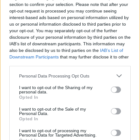
Valguero
section to confirm your selection. Please note that after your
Genesis
opt-out request is processed you may continue seeing
interest-based ads based on personal information utilized by
Genesis2
us or personal information disclosed to third parties prior to
Lost Island
your opt-out. You may separately opt-out of the further
Crystal Island
disclosure of your personal information by third parties on the
Fjordur
IAB’s list of downstream participants. This information may
also be disclosed by us to third parties on the
IAB’s List of
Downstream Participants
that may further disclose it to other
The Volvano
third parties.
Bzgl. Der Serversettings schaut bitte auf unsere
Website. Durch Events werden diese immer wieder
Personal Data Processing Opt Outs
geändert und nur dort sind sie aktuell! http://blacky-
I want to opt-out of the Sharing of my
ware.de
personal data.
Opted In
Auch weitere Info´s findet ihr dort (Regeln, Mod´s etc.)
Oder schaut im TS vorbei, dort gibt es auch alle Infos
I want to opt-out of the Sale of my
und Hilfestellungen.
Personal Data.
Opted In
I want to opt-out of processing my
Hier werden keinerlei Anpassungen vorgenommen,
Personal Data for Targeted Advertising.