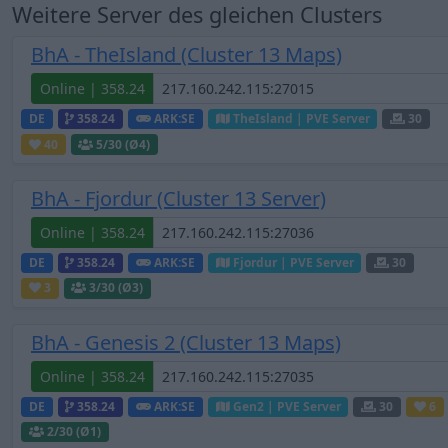
Weitere Server des gleichen Clusters
BhA - TheIsland (Cluster 13 Maps)
Online | 358.24
DE
358.24
ARK:SE
TheIsland | PVE Server
30
40
5
/30 (Ø4)
BhA - Fjordur (Cluster 13 Server)
Online | 358.24
DE
358.24
ARK:SE
Fjordur | PVE Server
30
3
3
/30 (Ø3)
BhA - Genesis 2 (Cluster 13 Maps)
Online | 358.24
DE
358.24
ARK:SE
Gen2 | PVE Server
30
6
2
/30 (Ø1)