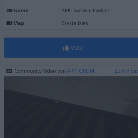
Game
ARK: Survival Evolved
Map
CrystalIsles
Vote
Community Video von
ARKFORUM
Zum Vide