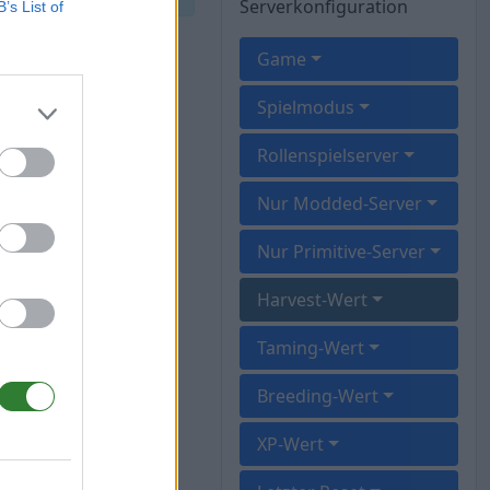
Serverkonfiguration
B’s List of
Game
Spielmodus
Rollenspielserver
Nur Modded-Server
Nur Primitive-Server
Harvest-Wert
Taming-Wert
Breeding-Wert
XP-Wert