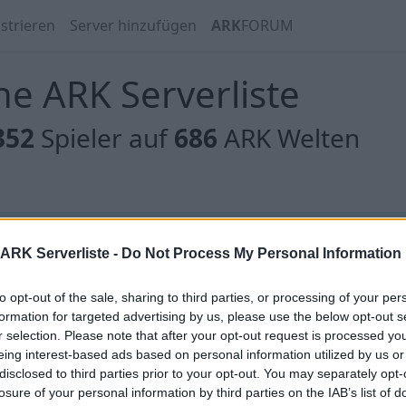
strieren
Server hinzufügen
ARK
FORUM
e ARK Serverliste
352
Spieler auf
686
ARK Welten
 gibt es noch keine Server, oder aber deine Filterauswahl
ARK Serverliste -
Do Not Process My Personal Information
to opt-out of the sale, sharing to third parties, or processing of your per
formation for targeted advertising by us, please use the below opt-out s
r selection. Please note that after your opt-out request is processed y
eing interest-based ads based on personal information utilized by us or
 gibt es noch keine Server, oder aber deine Filterauswahl
disclosed to third parties prior to your opt-out. You may separately opt-
losure of your personal information by third parties on the IAB’s list of