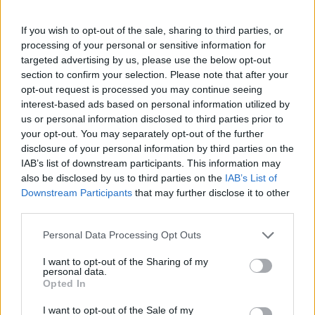
Das verstehen wir natürlich und laden Dich
deshalb <3-lich auf unseren Discord ein, um
If you wish to opt-out of the sale, sharing to third parties, or
Dir selbst ein Bild zu machen.
processing of your personal or sensitive information for
targeted advertising by us, please use the below opt-out
section to confirm your selection. Please note that after your
opt-out request is processed you may continue seeing
interest-based ads based on personal information utilized by
us or personal information disclosed to third parties prior to
💚 Unser Motto
your opt-out. You may separately opt-out of the further
disclosure of your personal information by third parties on the
IAB’s list of downstream participants. This information may
also be disclosed by us to third parties on the
IAB’s List of
„Wir wollen keine Spieler, die durchrushen.
Downstream Participants
that may further disclose it to other
Wir wollen Spieler, die Geschichten schreiben.“
third parties.
Personal Data Processing Opt Outs
I want to opt-out of the Sharing of my
personal data.
Opted In
I want to opt-out of the Sale of my