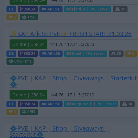
DE
358.24
ARK:SE
Fjordur | PVE Server
31
2
1
/50
✨KAP Ark:SE PvE✨ FRESH START 21.03.26
Online | 358.24
DE
358.24
ARK:SE
Gen2 | PVE Server
30
6
0
/50 (Ø1)
💠PVE | KAP | Shop | Giveaways | Starterkit
💠
Online | 358.24
DE
358.24
ARK:SE
Valguero_P | PVE Server
30
0
0
/50
💠PVE | KAP | Shop | Giveaways |
Starterkit💠