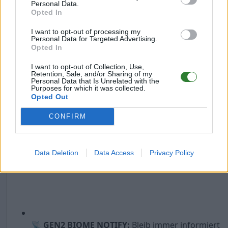
Personal Data.
🚀 UNSERE HIGHLIGHTS:
Opted In
I want to opt-out of processing my
Personal Data for Targeted Advertising.
Opted In
🛠️
EIGENE SERVER MOD:
Mit integriertem
I want to opt-out of Collection, Use,
Pingsystem und exklusiven Features – von uns für
Retention, Sale, and/or Sharing of my
Personal Data that Is Unrelated with the
euch programmiert.
Purposes for which it was collected.
Opted Out
CONFIRM
🤖
CUSTOM DISCORD BOTS:
Maximale
Data Deletion
Data Access
Privacy Policy
Funktionalität und Komfort direkt auf unserem
Discord.
📡
GEN2 BIOME NOTIFY:
Bleib immer informiert