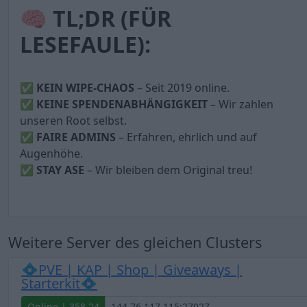
🧠 TL;DR (FÜR
LESEFAULE):
✅
KEIN WIPE-CHAOS
– Seit 2019 online.
✅
KEINE SPENDENABHÄNGIGKEIT
– Wir zahlen
unseren Root selbst.
✅
FAIRE ADMINS
– Erfahren, ehrlich und auf
Augenhöhe.
✅
STAY ASE
– Wir bleiben dem Original treu!
Weitere Server des gleichen Clusters
💠PVE | KAP | Shop | Giveaways |
Starterkit💠
Online | 358.24