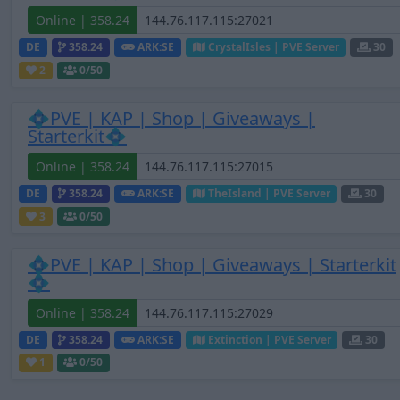
Online | 358.24
DE
358.24
ARK:SE
CrystalIsles | PVE Server
30
2
0
/50
💠PVE | KAP | Shop | Giveaways |
Starterkit💠
Online | 358.24
DE
358.24
ARK:SE
TheIsland | PVE Server
30
3
0
/50
💠PVE | KAP | Shop | Giveaways | Starterkit
💠
Online | 358.24
DE
358.24
ARK:SE
Extinction | PVE Server
30
1
0
/50