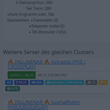
S-Deinonychus: 240
Tek Tiere: 288
▪︎Auto Engramm exkl. Tek
(Ausnahmen: ▪︎Transmitter (0)
▪︎Teleporter mittel (0)
▪︎ Tek Binacular (105))
Weitere Server des gleichen Clusters
🔥 INLUMINAR 🔥 Astraeos [PVE /
CROSSPLAY]
Online | 88.25
DE
88.25
ASA
Astraeos | PVE Server
12
7
0
/70
🔥 INLUMINAR 🔥 Svartalfheim
[PVE/CROSSPLAY]