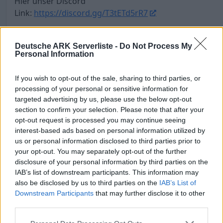
Hier unser Discord
Link:
https://discord.gg/T3tETd5rR7
Was das INLUMINAR Team dir zur Verfügung
Deutsche ARK Serverliste -
Do Not Process My
stellt und für dich angepasst hat:
Personal Information
Langzeit, Wochen und Tägliche Quests
Solo Farmen mit /farm
If you wish to opt-out of the sale, sharing to third parties, or
⭕️ Anti PVP Tool
processing of your personal or sensitive information for
▪︎ Kein Klauen von Tribeexternen Eiern möglich
targeted advertising by us, please use the below opt-out
section to confirm your selection. Please note that after your
(außer Schluchten!)
opt-out request is processed you may continue seeing
▪︎ kein Grappen von feindlichen Spielern (Nur wilde
interest-based ads based on personal information utilized by
Tiere, Alli oder Tribemitglieder)
us or personal information disclosed to third parties prior to
▪︎ In der Wildniss gedroppte Eier despawnen
your opt-out. You may separately opt-out of the further
automatisch!
disclosure of your personal information by third parties on the
Bieberdämme zerstören sich automatisch nach
IAB’s list of downstream participants. This information may
dem Looten von Zement
also be disclosed by us to third parties on the
IAB’s List of
Downstream Participants
that may further disclose it to other
Öl Pumpen und Gas Sammler sind automatisch
third parties.
offen!
Öffentliche Teleporter