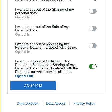
Personal Data Processing Opt Outs
Chat Commands zum direkt Teleportieren
I want to opt-out of the Sharing of my
(Lokaler Chat: /Gruen /Rot /Blau)
personal data.
Öffentliche Fallen
Opted In
Automatisches Starterpaket
I want to opt-out of the Sale of my
Währung durch Online Zeit, Character Level,
Personal Data.
Opted In
Voten ect..
⭐️ Server Shop
https://inluminar.premiumark.net/
I want to opt-out of processing my
Personal Data for Targeted Advertising.
▪︎ Ferienabwesende erhalten einen erhöhten
Opted In
Strukturenzerfall!
▪︎ Wochenendbooster!
I want to opt-out of Collection, Use,
Retention, Sale, and/or Sharing of my
▪︎ Schultertierretter während dem reisen!
Personal Data that Is Unrelated with the
▪︎ Element und Apex kann getravelt werden.
Purposes for which it was collected.
Opted Out
und noch vieles mehr gibt es bei Uns, um dein
CONFIRM
Spielerlebnis langanhaltend zu Verbessern.
✅️
MODS:
✅️
Data Deletion
Data Access
Privacy Policy
Quality of Life Mods: