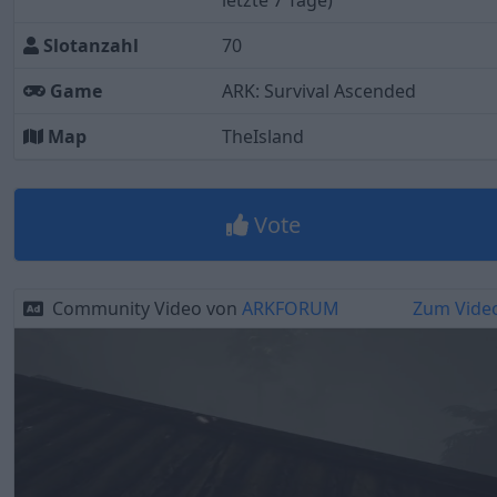
letzte 7 Tage)
Slotanzahl
70
Game
ARK: Survival Ascended
Map
TheIsland
Vote
Community Video von
ARKFORUM
Zum Vide