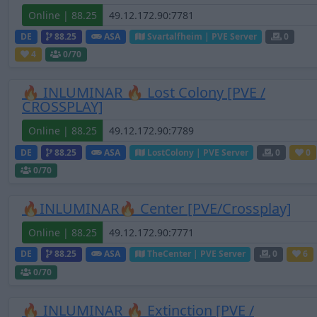
Online | 88.25
DE
88.25
ASA
Svartalfheim | PVE Server
0
4
0
/70
🔥 INLUMINAR 🔥 Lost Colony [PVE /
CROSSPLAY]
Online | 88.25
DE
88.25
ASA
LostColony | PVE Server
0
0
0
/70
🔥INLUMINAR🔥 Center [PVE/Crossplay]
Online | 88.25
DE
88.25
ASA
TheCenter | PVE Server
0
6
0
/70
🔥 INLUMINAR 🔥 Extinction [PVE /