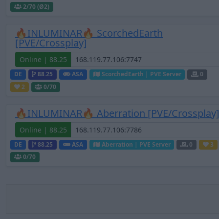
2
/70 (Ø2)
🔥INLUMINAR🔥 ScorchedEarth
[PVE/Crossplay]
Online | 88.25
DE
88.25
ASA
ScorchedEarth | PVE Server
0
2
0
/70
🔥INLUMINAR🔥 Aberration [PVE/Crossplay
Online | 88.25
DE
88.25
ASA
Aberration | PVE Server
0
3
0
/70