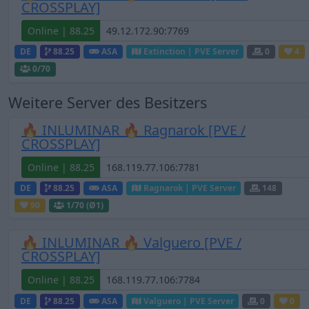
CROSSPLAY]
Online | 88.25
DE
88.25
ASA
Extinction | PVE Server
0
4
0
/70
Weitere Server des Besitzers
🔥 INLUMINAR 🔥 Ragnarok [PVE /
CROSSPLAY]
Online | 88.25
DE
88.25
ASA
Ragnarok | PVE Server
148
90
1
/70 (Ø1)
🔥 INLUMINAR 🔥 Valguero [PVE /
CROSSPLAY]
Online | 88.25
DE
88.25
ASA
Valguero | PVE Server
0
0