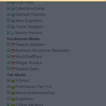
Cryo Pods
CyberStructures
Element Transfer
Auto Engrams!
Super Spyglass
Nanoh Potions
Strukturen Mods:
Dwaren Builders
Arkitects Structures Remaster
MuchStaffPack
Klinger Rustico
Shokos Deko
Tier Mods:
S-Dinos
Prehistorics Teil 1+2
Moros Indominal Duo
Gryphons
Z-Dino Variants