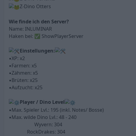
Z-Dino Otters
Wie finde ich den Server?
Name: INLUMINAR
Haken bei: ✅️ ShowPlayerServer
Einstellungen:
▪︎XP: x2
▪︎Farmen: x5
▪︎Zähmen: x5
▪︎Brüten: x25
▪︎Aufzucht: x25
Player / Dino Level
▪︎Max. Spieler Lvl.: 195 (inkl. Notes/ Bosse)
▪︎Max. wilde Dino Lvl.: 48 - 240
Wyvern: 304
RockDrakes: 304