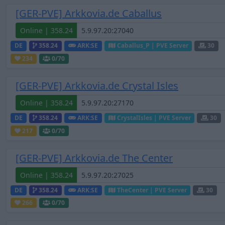
[GER-PVE] Arkkovia.de Caballus
Online | 358.24
DE
358.24
ARK:SE
Caballus_P | PVE Server
30
234
0
/70
[GER-PVE] Arkkovia.de Crystal Isles
Online | 358.24
DE
358.24
ARK:SE
CrystalIsles | PVE Server
30
217
0
/70
[GER-PVE] Arkkovia.de The Center
Online | 358.24
DE
358.24
ARK:SE
TheCenter | PVE Server
30
266
0
/70