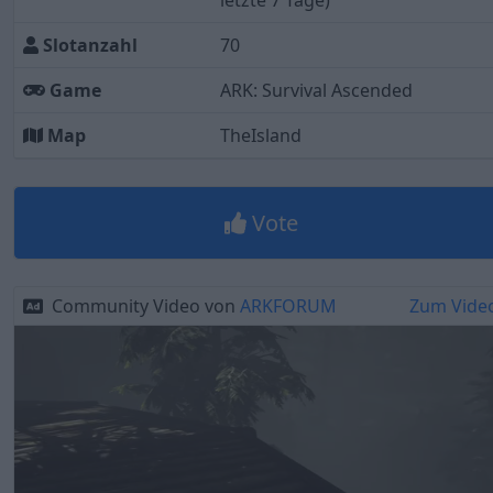
letzte 7 Tage)
Slotanzahl
70
Game
ARK: Survival Ascended
Map
TheIsland
Vote
Community Video von
ARKFORUM
Zum Vide