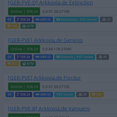
[GER-PVE-D] Arkkovia.de Extinction
Online | 358.24
DE
358.24
ARK:SE
Extinction | PVE Server
30
108
0
/70
[GER-PVE] Arkkovia.de Genesis
Online | 358.24
DE
358.24
ARK:SE
Genesis | PVE Server
30
203
0
/70
[GER-PVE] Arkkovia.de Fjordur
Online | 358.24
DE
358.24
ARK:SE
PVE Server
30
200
[GER-PVE-B] Arkkovia.de Valguero