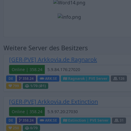
Weitere Server des Besitzers
[GER-PVE] Arkkovia.de Ragnarok
Online | 358.24
DE
358.24
ARK:SE
Ragnarok | PVE Server
126
799
1
/70 (Ø1)
[GER-PVE] Arkkovia.de Extinction
Online | 358.24
DE
358.24
ARK:SE
Extinction | PVE Server
31
250
0
/70