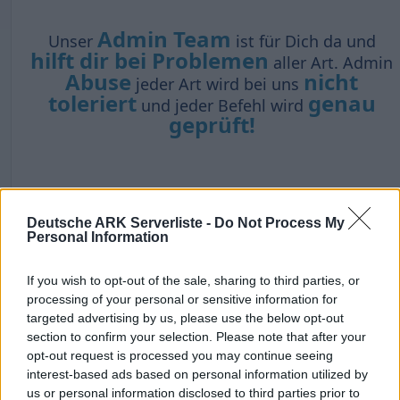
Admin Team
Unser
ist für Dich da und
hilft dir bei Problemen
aller Art. Admin
Abuse
nicht
jeder Art wird bei uns
toleriert
genau
und jeder Befehl wird
geprüft!
Besonderheiten auf den
Deutsche ARK Serverliste -
Do Not Process My
Ovisweiden
Personal Information
If you wish to opt-out of the sale, sharing to third parties, or
processing of your personal or sensitive information for
targeted advertising by us, please use the below opt-out
section to confirm your selection. Please note that after your
Alle
opt-out request is processed you may continue seeing
offiziellen
interest-based ads based on personal information utilized by
Eigene
Maps im
Software
us or personal information disclosed to third parties prior to
Cluster
Stark