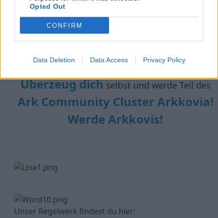
Opted Out
CONFIRM
Data Deletion
Data Access
Privacy Policy
Überzeug dich
selbst und werde Teil des
Ark Community Cluster Arkkovia!
Werde Arkkovis!
Unser Regelwerk findest du hier: