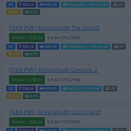
DE
358.24
ARK:SE
Ragnarok | PVE Server
30
221
0
/70
[GER-PVE] Arkkovia.de The Island
Online | 358.24
DE
358.24
ARK:SE
TheIsland | PVE Server
29
346
0
/70
[GER-PVE] Arkkovia.de Genesis 2
Online | 358.24
DE
358.24
ARK:SE
Gen2 | PVE Server
25
109
0
/70
[GER-PVE] Arkkovia.de Lost Island
Online | 358.24
DE
358.24
ARK:SE
LostIsland | PVE Server
25