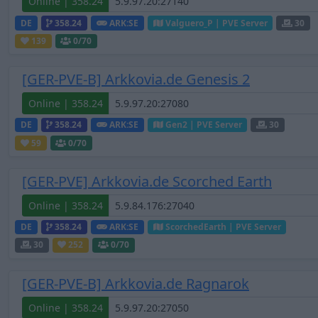
Online | 358.24
DE
358.24
ARK:SE
Valguero_P | PVE Server
30
139
0
/70
[GER-PVE-B] Arkkovia.de Genesis 2
Online | 358.24
DE
358.24
ARK:SE
Gen2 | PVE Server
30
59
0
/70
[GER-PVE] Arkkovia.de Scorched Earth
Online | 358.24
DE
358.24
ARK:SE
ScorchedEarth | PVE Server
30
252
0
/70
[GER-PVE-B] Arkkovia.de Ragnarok
Online | 358.24