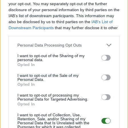
zur
besuchter
your opt-out. You may separately opt-out of the further
Verwaltung
Cross-Ark-
TS-Server
disclosure of your personal information by third parties on the
der Server
Chat
IAB’s list of downstream participants. This information may
Gut
Aktives
also be disclosed by us to third parties on the
IAB’s List of
Chat im
strukturiert
Adminteam
Discord
er Discord
Downstream Participants
that may further disclose it to other
mitlesbar
Mindwipe
third parties.
Hilfsbereite
ohne
Automatisc
Community
Begrenzun
her Zerfall
Personal Data Processing Opt Outs
g
Freundliche
Öffentliche
Streamer
I want to opt-out of the Sharing of my
Angehoben
Teleporter/
personal data.
e Raten
Transmitter
Reger
Opted In
Handel
Aufgeräumt
Inventar
e
I want to opt-out of the Sale of my
aus der
Gold für
Engrammlis
Personal Data.
Leiche
Spielzeit
te
Opted In
abholbar
Gold offline
InGame
Vote-
abfragbar
I want to opt-out of processing my
Shop
Personal Data for Targeted Advertising.
Belohnung
Opted In
Offline-
Gründliche
Spieler-
Logs
Verwaltung
I want to opt-out of Collection, Use,
Retention, Sale, and/or Sharing of my
Regelmäßig
Personal Data that Is Unrelated with the
Purposes for which it was collected.
e Events