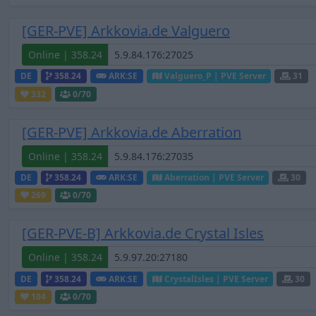
[GER-PVE] Arkkovia.de Valguero
Online | 358.24
DE
358.24
ARK:SE
Valguero_P | PVE Server
31
332
0
/70
[GER-PVE] Arkkovia.de Aberration
Online | 358.24
DE
358.24
ARK:SE
Aberration | PVE Server
30
269
0
/70
[GER-PVE-B] Arkkovia.de Crystal Isles
Online | 358.24
DE
358.24
ARK:SE
CrystalIsles | PVE Server
30
104
0
/70