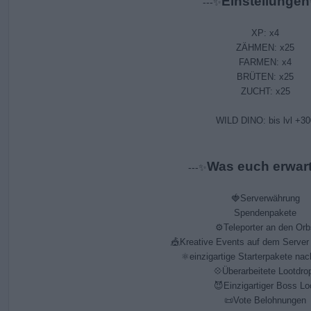
Einstellungen
---✨️
XP: x4
ZÄHMEN: x25
FARMEN: x4
BRÜTEN: x25
ZUCHT: x25
WILD DINO: bis lvl +30
Was euch erwart
---✨️
🍓Serverwährung
Spendenpakete
⚙Teleporter an den Orb
🎪Kreative Events auf dem Server
⚛einzigartige Starterpakete na
💠Überarbeitete Lootdro
😈Einzigartiger Boss Lo
📜Vote Belohnungen