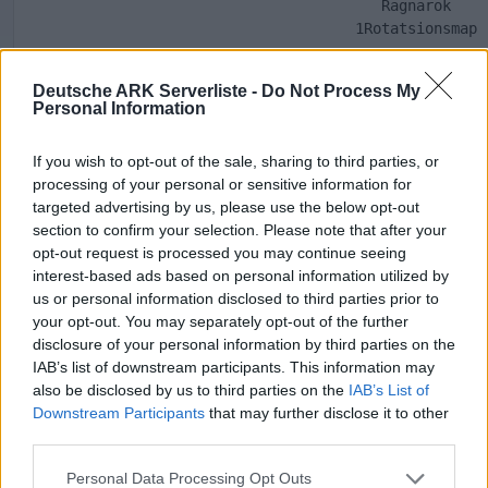
Ragnarök
1Rotatsionsmap
Deutsche ARK Serverliste -
Do Not Process My
Mods
---✨️
✨️---
Personal Information
Amissa Additions,AP+ Drag
Ark-Nucleus,Automated A
If you wish to opt-out of the sale, sharing to third parties, or
Chasuns Building Helper    ,Cliff
processing of your personal or sensitive information for
Cliffans Wardrobe ,Custom Dino
targeted advertising by us, please use the below opt-out
Cybers Pull It,Desmodus: 
section to confirm your selection. Please note that after your
Dino color Ascended,Draconic Chro
opt-out request is processed you may continue seeing
Dragon's Kingdom,JVH Land
interest-based ads based on personal information utilized by
Klinger Additional Rustic B
us or personal information disclosed to third parties prior to
Maewing: Ported [Crossp
your opt-out. You may separately opt-out of the further
MarniiMods Hairstyle
disclosure of your personal information by third parties on the
Mining Drill (Cross-Platf
IAB’s list of downstream participants. This information may
Modern Plaster Structure
also be disclosed by us to third parties on the
IAB’s List of
More Wyverns!,Moro's Indomi
Downstream Participants
that may further disclose it to other
Myrm's Custom Creations: Draco
third parties.
Net Pro,Omega Teleporters, Ou
Pony's Greek/Roman Archit
Personal Data Processing Opt Outs