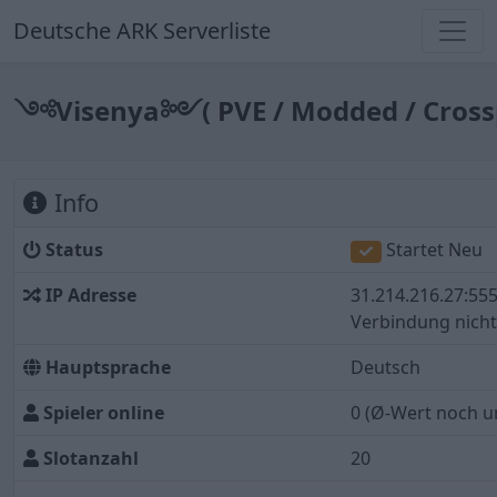
Deutsche ARK Serverliste
༺Visenya༻( PVE / Modded / Crossp
Info
Status
Startet Neu
IP Adresse
31.214.216.27:55
Verbindung nicht 
Hauptsprache
Deutsch
Spieler online
0
(Ø-Wert noch u
Slotanzahl
20