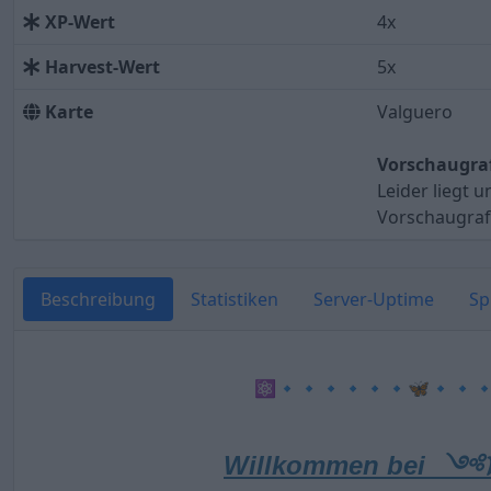
XP-Wert
4x
Harvest-Wert
5x
Karte
Valguero
Vorschaugraf
Leider liegt 
Vorschaugrafi
Beschreibung
Statistiken
Server-Uptime
Sp
⚛🔹🔹🔹🔹🔹🔹🦋🔹🔹
Willkommen bei ༺𝓥𝓲