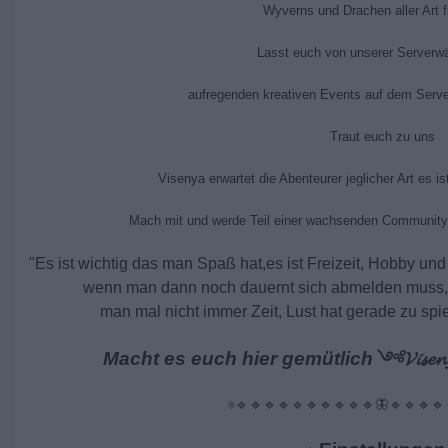
Wyverns und Drachen aller Art fi
Lasst euch von unserer Serverwä
aufregenden kreativen Events auf dem Serve
Traut euch zu uns
Visenya erwartet die Abenteurer jeglicher Art es is
Mach mit und werde Teil einer wachsenden Community v
"Es ist wichtig das man Spaß hat,es ist Freizeit, Hobby 
wenn man dann noch dauernt sich abmelden muss, e
man mal nicht immer Zeit, Lust hat gerade zu spie
Macht es euch hier gemütlich
༺𝓥𝓲𝓼𝓮
⚛🔹🔹🔹🔹🔹🔹🔹🔹🔹🔹🦋🔹🔹🔹🔹