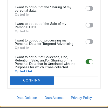
Pyria Standalones: Orth
Resonant's Shop Mod,Runic
I want to opt-out of the Sharing of my
personal data.
Shadowmane: Ported,Simpl
Opted In
Super Cryo Storage, Super Spy
Svartalfheim Premium [PC & C
I want to opt-out of the Sale of my
T.A.C Daemonis
Personal Data.
Opted In
Umbra's Fantasy Beas
Wall'n'Floor Decor
I want to opt-out of processing my
Zytharian Critters - Additional Tek 
Personal Data for Targeted Advertising.
Opted In
I want to opt-out of Collection, Use,
Retention, Sale, and/or Sharing of my
BEI UNS IST JEDER HERLZICH
Personal Data that Is Unrelated with the
Purposes for which it was collected.
WIR FREUEN UNS AUF E
Opted Out
༺𝓥𝓲𝓼𝓮𝓷𝔂𝓪༻
DEIN
CONFIRM
Data Deletion
Data Access
Privacy Policy
⚛🔹🔹🔹🔹🔹🔹🦋🔹🔹🔹🔹