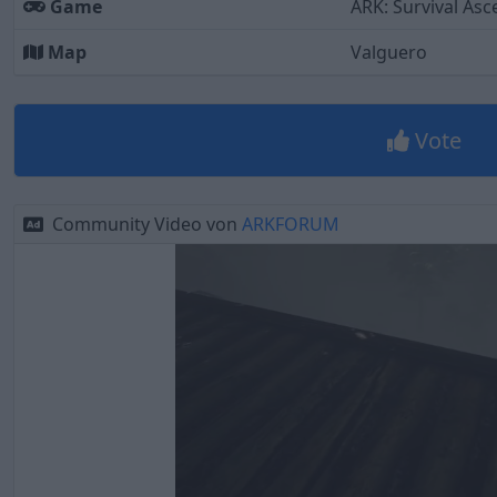
Game
ARK: Survival As
Map
Valguero
Vote
Community Video von
ARKFORUM