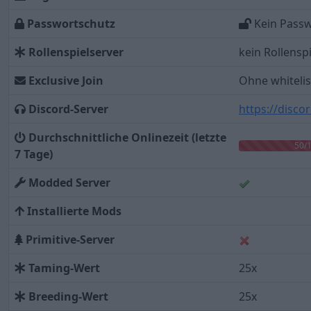
Passwortschutz
Kein Pass
Rollenspielserver
kein Rollensp
Exclusive Join
Ohne whitelis
Discord-Server
https://disc
Durchschnittliche Onlinezeit (letzte
50/
7 Tage)
Modded Server
Installierte Mods
Primitive-Server
Taming-Wert
25x
Breeding-Wert
25x