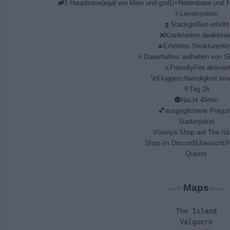
🚞1 Hauptbase
(egal wie klein und groß)+
Nebenbase und N
⚛Levelsystem
⏫Stackgrößen erhöht
❌️Krankheiten deaktivier
⏏️Erhöhtes Strukturenlim
⚛Dauerhaftes aufheben von St
 ⚔FriendlyFire aktivier
🚀Fluggeschwindigkeit leve
🌞Tag 2h
🌚Nacht 45min
💕ausgeglichene Prägu
Starterpaket
Visenya Shop auf The Isl
Shop im Discord(Übersicht/P
Quests
Maps
---✨️
✨️---
The Island
Valguero