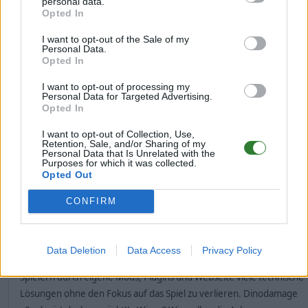
personal data.
Opted In
I want to opt-out of the Sale of my
Personal Data.
Opted In
I want to opt-out of processing my
Personal Data for Targeted Advertising.
Opted In
I want to opt-out of Collection, Use,
Retention, Sale, and/or Sharing of my
Personal Data that Is Unrelated with the
Purposes for which it was collected.
Opted Out
Farkom - the friendly Ark
Community
CONFIRM
Unsere Agenda:
Data Deletion
Data Access
Privacy Policy
Wir sind ein Langzeitcluster mit dem Fokus auf das Spiel. Wir bieten
Spielern durch eigene Mods, Plugins und Webseite viele technische
Lösungen ohne den Fokus auf das Spiel zu verlieren. Dinodamage