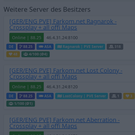
Weitere Server des Besitzers
[GER/ENG PVE] Farkom.net Ragnarok -
Crossplay + all offi Maps
Online | 88.25
DE
88.25
ASA
Ragnarok | PVE Server
318
48
4
/100 (Ø4)
[GER/ENG PVE] Farkom.net Lost Colony -
Crossplay + all offi Maps
Online | 88.25
DE
88.25
ASA
LostColony | PVE Server
1
3
1
/100 (Ø1)
[GER/ENG PVE] Farkom.net Aberration -
Crossplay + all offi Maps