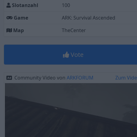
Slotanzahl
100
Game
ARK: Survival Ascended
Map
TheCenter
Vote
Community Video von
ARKFORUM
Zum Vid