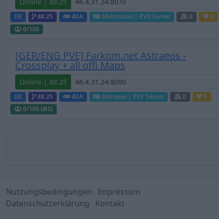
Online | 88.25
DE
88.25
ASA
Aberration | PVE Server
0
4
0
/100
[GER/ENG PVE] Farkom.net Astraeos -
Crossplay + all offi Maps
Online | 88.25
DE
88.25
ASA
Astraeos | PVE Server
0
5
0
/100 (Ø2)
Nutzungsbedingungen
Impressum
Datenschutzerklärung
Kontakt