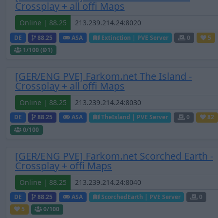
Crossplay + all offi Maps
Online | 88.25
DE
88.25
ASA
Extinction | PVE Server
0
5
1
/100 (Ø1)
[GER/ENG PVE] Farkom.net The Island -
Crossplay + all offi Maps
Online | 88.25
DE
88.25
ASA
TheIsland | PVE Server
0
82
0
/100
[GER/ENG PVE] Farkom.net Scorched Earth -
Crossplay + offi Maps
Online | 88.25
DE
88.25
ASA
ScorchedEarth | PVE Server
0
5
0
/100