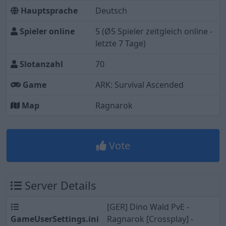
Hauptsprache
Deutsch
Spieler online
5
(Ø5 Spieler zeitgleich online -
letzte 7 Tage)
Slotanzahl
70
Game
ARK: Survival Ascended
Map
Ragnarok
Vote
Server Details
[GER] Dino Wald PvE -
GameUserSettings.ini
Ragnarok [Crossplay] -