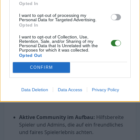
Astraeos
Opted In
I want to opt-out of processing my
Extinction
Personal Data for Targeted Advertising.
Opted In
Valguero
I want to opt-out of Collection, Use,
Retention, Sale, and/or Sharing of my
Personal Data that Is Unrelated with the
Lost Colony
Purposes for which it was collected.
Opted Out
Club Ark
CONFIRM
🌍 Was macht uns besonders?
Data Deletion
Data Access
Privacy Policy
Aktive Community im Aufbau:
Hilfsbereite
Spieler und Admins, die auf ein freundliches
und faires Spielerlebnis achten.