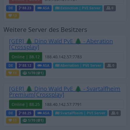
DE
88.23
ASA
Extinction | PVE Server
0
13
Weitere Server des Besitzers
[GER] 🌲 Dino Wald PvE 🌲 - Aberation
[Crossplay]
Online | 88.12
DE
88.12
ASA
Aberration | PVE Server
0
11
1
/70 (Ø1)
[GER] 🌲 Dino Wald PvE 🌲 - Svartalfheim
Premium[Crossplay]
Online | 88.25
DE
88.25
ASA
Svartalfheim | PVE Server
0
11
1
/70 (Ø1)