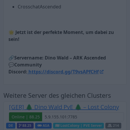
CrosschatAscended
🌟 Jetzt ist der perfekte Moment, um dabei zu
sein!
🔗Servername: Dino Wald – ARK Ascended
💬Community
Discord:
https://discord.gg/T9vsAPfCHf
Weitere Server des gleichen Clusters
[GER] 🌲 Dino Wald PvE 🌲 – Lost Colony
Online | 88.25
DE
88.25
ASA
LostColony | PVE Server
214