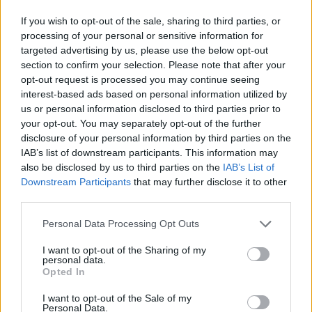
Zuchtzyklus stabil bleibt und du besser planen
If you wish to opt-out of the sale, sharing to third parties, or
kannst, ohne mit den wechselnden Cooldowns der
processing of your personal or sensitive information for
Vanilla-Version kämpfen zu müssen.
targeted advertising by us, please use the below opt-out
section to confirm your selection. Please note that after your
opt-out request is processed you may continue seeing
🗺️Welche Maps haben wir?
interest-based ads based on personal information utilized by
us or personal information disclosed to third parties prior to
your opt-out. You may separately opt-out of the further
disclosure of your personal information by third parties on the
The Island
IAB’s list of downstream participants. This information may
also be disclosed by us to third parties on the
IAB’s List of
Scorched Earth
Downstream Participants
that may further disclose it to other
third parties.
The Center
Personal Data Processing Opt Outs
Aberration
I want to opt-out of the Sharing of my
personal data.
Opted In
Svartalfheim
I want to opt-out of the Sale of my
Personal Data.