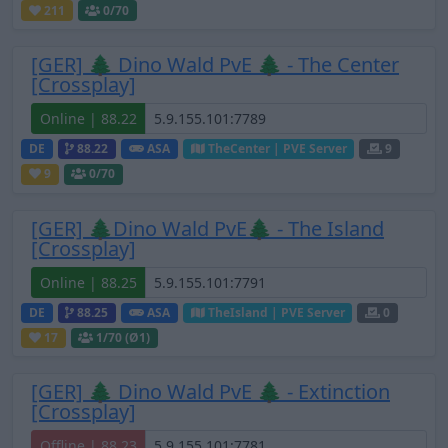
211
0
/70
[GER] 🌲 Dino Wald PvE 🌲 - The Center
[Crossplay]
Online | 88.22
DE
88.22
ASA
TheCenter | PVE Server
9
9
0
/70
[GER] 🌲Dino Wald PvE🌲 - The Island
[Crossplay]
Online | 88.25
DE
88.25
ASA
TheIsland | PVE Server
0
17
1
/70 (Ø1)
[GER] 🌲 Dino Wald PvE 🌲 - Extinction
[Crossplay]
Offline | 88.23