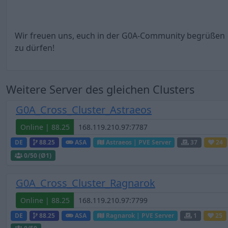
Wir freuen uns, euch in der G0A-Community begrüßen
zu dürfen!
Weitere Server des gleichen Clusters
G0A_Cross_Cluster_Astraeos
Online | 88.25
DE
88.25
ASA
Astraeos | PVE Server
37
24
0
/50 (Ø1)
G0A_Cross_Cluster_Ragnarok
Online | 88.25
DE
88.25
ASA
Ragnarok | PVE Server
1
25