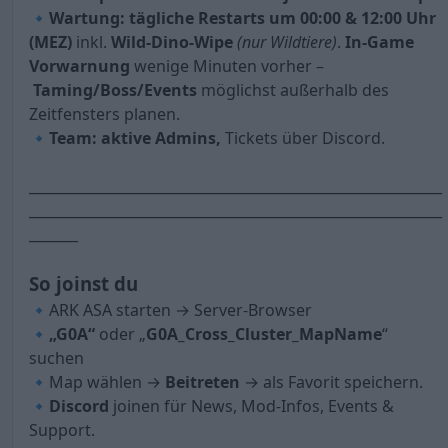
🔹
Wartung: tägliche Restarts um 00:00 & 12:00 Uhr
(MEZ)
inkl.
Wild-Dino-Wipe
(nur Wildtiere)
.
In-Game
Vorwarnung
wenige Minuten vorher –
Taming/Boss/Events
möglichst außerhalb des
Zeitfensters planen.
🔹
Team: aktive Admins,
Tickets über Discord.
___________________________________________________________
___________________________________________________________
_______
So joinst du
🔹ARK ASA starten → Server-Browser
🔹
„G0A“
oder „
G0A_Cross_Cluster_MapName
“
suchen
🔹Map wählen →
Beitreten
→ als Favorit speichern.
🔹
Discord
joinen für News, Mod-Infos, Events &
Support.