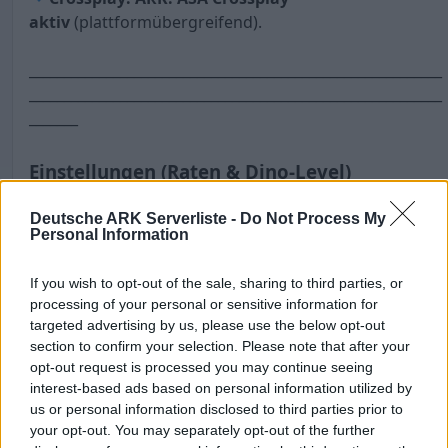
aktiv
(plattformübergreifend).
___________________________________________________________
___________________________________________________________
_______
Einstellungen (Raten & Dino-Level)
🔹Harvest x2.5 · Taming x4 · XP x2
Deutsche ARK Serverliste -
Do Not Process My
🔹
Breeding x10 · Egg Incubation x25 · Mating x20
Personal Information
🔹
Wochenend-Bonus: Wochenendraten
+
Community-Events.
If you wish to opt-out of the sale, sharing to third parties, or
🔹
Dino-Level (Wild): 150 Normal · 180 TEK · 190
processing of your personal or sensitive information for
Wyvern & Rock Drakes
targeted advertising by us, please use the below opt-out
section to confirm your selection. Please note that after your
___________________________________________________________
opt-out request is processed you may continue seeing
___________________________________________________________
interest-based ads based on personal information utilized by
us or personal information disclosed to third parties prior to
_______
your opt-out. You may separately opt-out of the further