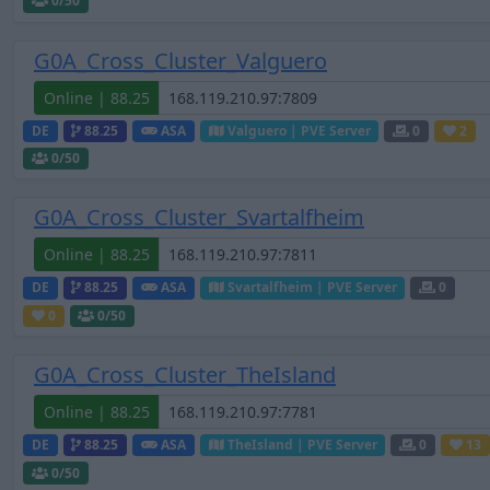
0
/50
G0A_Cross_Cluster_Valguero
Online | 88.25
DE
88.25
ASA
Valguero | PVE Server
0
2
0
/50
G0A_Cross_Cluster_Svartalfheim
Online | 88.25
DE
88.25
ASA
Svartalfheim | PVE Server
0
0
0
/50
G0A_Cross_Cluster_TheIsland
Online | 88.25
DE
88.25
ASA
TheIsland | PVE Server
0
13
0
/50