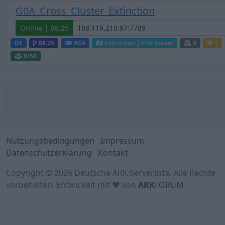
G0A_Cross_Cluster_Extinction
Online | 88.25
DE
88.25
ASA
Extinction | PVE Server
0
1
0
/50
Nutzungsbedingungen
Impressum
Datenschutzerklärung
Kontakt
Copyright © 2026 Deutsche ARK Serverliste. Alle Rechte
vorbehalten. Entwickelt mit ♥ von
ARK
FORUM