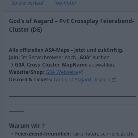
Spielerverlauf
Top-Voter
God’s of Asgard – PvE Crossplay Feierabend-
Cluster (DE)
Alle offiziellen ASA-Maps – jetzt und zukünftig.
Join:
Im Serverbrowser nach
„G0A“
suchen
→
G0A_Cross_Cluster_MapName
auswählen.
Website/Shop:
G0A Webseite
Discord & Tickets:
God's of Asgard Discord
___________________________________________________________
___________________________________________________________
_______
Warum wir ?
🔹
Feierabend-freundlich:
faire Raten, schnelle Zucht