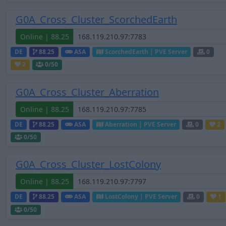
G0A_Cross_Cluster_ScorchedEarth
Online | 88.25
DE
88.25
ASA
ScorchedEarth | PVE Server
0
2
0
/50
G0A_Cross_Cluster_Aberration
Online | 88.25
DE
88.25
ASA
Aberration | PVE Server
0
2
0
/50
G0A_Cross_Cluster_LostColony
Online | 88.25
DE
88.25
ASA
LostColony | PVE Server
0
1
0
/50