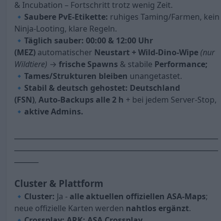
& Incubation – Fortschritt trotz wenig Zeit.
🔹Saubere PvE-Etikette:
ruhiges Taming/Farmen, kein
Ninja-Looting, klare Regeln.
🔹Täglich sauber: 00:00 & 12:00 Uhr
(MEZ)
automatischer
Neustart + Wild-Dino-Wipe
(nur
Wildtiere)
→
frische Spawns
& stabile
Performance;
🔹Tames/Strukturen bleiben
unangetastet.
🔹Stabil & deutsch gehostet: Deutschland
(FSN)
,
Auto-Backups alle 2 h
+ bei jedem Server-Stop,
🔹
aktive Admins.
___________________________________________________________
___________________________________________________________
_______
Cluster & Plattform
🔹Cluster:
Ja -
a
lle aktuellen offiziellen ASA-Maps
;
neue offizielle Karten werden
nahtlos ergänzt
.
🔹
Crossplay: ARK: ASA Crossplay