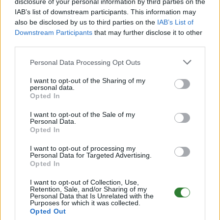
disclosure of your personal information by third parties on the
QoL & Features
IAB’s list of downstream participants. This information may
🔹SoloFarmen
als
Plugin
drin und
nicht als Mod
also be disclosed by us to third parties on the
IAB’s List of
🔹Events & Rare Sightings.
Downstream Participants
that may further disclose it to other
🔹Leichtgewichtige QoL-Ausrichtung
third parties.
mit
12
Crossplay-fähigen Mods
(erweiterbar)
Personal Data Processing Opt Outs
🔹
Shop (Website)
&
Vote-Belohnungen
– fair, ohne
Pay2Win.
I want to opt-out of the Sharing of my
personal data.
Opted In
___________________________________________________________
___________________________________________________________
I want to opt-out of the Sale of my
Personal Data.
_______
Opted In
I want to opt-out of processing my
Modliste
(Crossplay-fähig)
Personal Data for Targeted Advertising.
Opted In
🔹
Chimatic-Drakeling
🔹
Shiny! Dinos Ascended
(mit Discord Webhoock)
I want to opt-out of Collection, Use,
Retention, Sale, and/or Sharing of my
🔹
MarniiMods Hairstyles
Personal Data that Is Unrelated with the
Purposes for which it was collected.
🔹
Cyber’s Structures
(Propagator auf LVL 105)
Opted Out
🔹
RR-Homedeco and more!
(nur Deko; OP/TEK