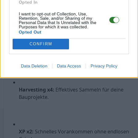
Opted In
Breeding x70:
Züchte deine Traum-Dinos in
Rekordzeit.
I want to opt-out of Collection, Use,
Retention, Sale, and/or Sharing of my
Personal Data that Is Unrelated with the
Purposes for which it was collected.
Opted Out
CONFIRM
Taming x10:
Schnelle Zähmung für flüssigen
Fortschritt.
Data Deletion
Data Access
Privacy Policy
Harvesting x4:
Effektives Sammeln für deine
Bauprojekte.
XP x2:
Schnelles Vorankommen ohne endlosen