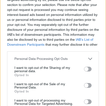
section to confirm your selection. Please note that after your
Lost Colony
opt-out request is processed you may continue seeing
interest-based ads based on personal information utilized by
us or personal information disclosed to third parties prior to
your opt-out. You may separately opt-out of the further
disclosure of your personal information by third parties on the
IAB’s list of downstream participants. This information may
also be disclosed by us to third parties on the
IAB’s List of
⚡
Die Drachenmond-Essenzen (Stats)
Unsere Raten
Downstream Participants
that may further disclose it to other
sind so gewählt, dass der Spielspaß im Vordergrund
third parties.
steht:
Personal Data Processing Opt Outs
I want to opt-out of the Sharing of my
personal data.
Opted In
Max-Wild-Level: 300
(Starke Kreaturen für echte
Drachenreiter!)
I want to opt-out of the Sale of my
Personal Data.
Opted In
I want to opt-out of processing my
Personal Data for Targeted Advertising.