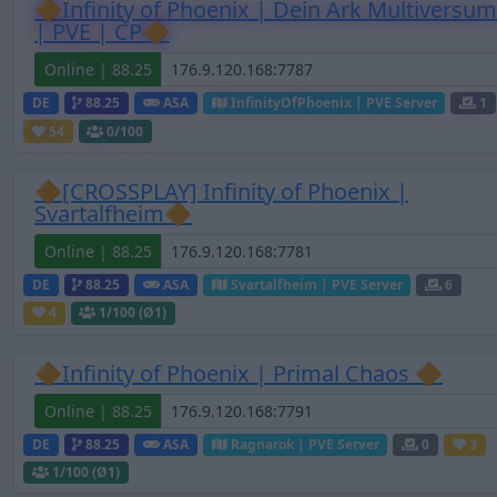
🔶Infinity of Phoenix | Dein Ark Multiversum
| PVE | CP🔶
Online | 88.25
DE
88.25
ASA
InfinityOfPhoenix | PVE Server
1
54
0
/100
🔶[CROSSPLAY] Infinity of Phoenix |
Svartalfheim🔶
Online | 88.25
DE
88.25
ASA
Svartalfheim | PVE Server
6
4
1
/100 (Ø1)
🔶Infinity of Phoenix | Primal Chaos 🔶
Online | 88.25
DE
88.25
ASA
Ragnarok | PVE Server
0
3
1
/100 (Ø1)