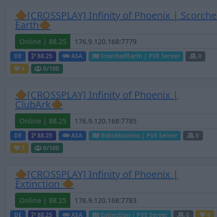
🔶[CROSSPLAY] Infinity of Phoenix | Scorch
Earth🔶
Online | 88.25
DE
88.25
ASA
ScorchedEarth | PVE Server
0
4
0
/100
🔶[CROSSPLAY] Infinity of Phoenix |
ClubArk🔶
Online | 88.25
DE
88.25
ASA
BobsMissions | PVE Server
0
3
0
/100
🔶[CROSSPLAY] Infinity of Phoenix |
Extinction 🔶
Online | 88.25
DE
88.25
ASA
Extinction | PVE Server
0
4