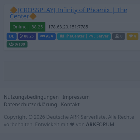
🔶[CROSSPLAY] Infinity of Phoenix | The
Center🔶
Online | 88.25
DE
88.25
ASA
TheCenter | PVE Server
0
4
0
/100
Nutzungsbedingungen
Impressum
Datenschutzerklärung
Kontakt
Copyright © 2026 Deutsche ARK Serverliste. Alle Rechte
vorbehalten. Entwickelt mit ♥ von
ARK
FORUM