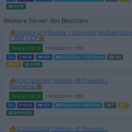
0
/100
Weitere Server des Besitzers
🔶Infinity of Phoenix | Dein Ark Multiversum
| PVE | CP🔶
Online | 88.25
DE
88.25
ASA
LostColony | PVE Server
150
313
0
/100
🔶[CROSSPLAY] Infinity of Phoenix |
Ragnarok🔶
Online | 88.25
DE
88.25
ASA
Ragnarok | PVE Server
1
6
0
/100 (Ø1)
🔶[CROSSPLAY] Infinity of Phoenix |