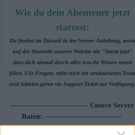
Wie du dein Abenteuer jetzt
startest:
Du findest im Discord in der Server- Anleitung, sowi
auf der Startseite unserer Website ein "Starte jetzt"
dass dich einmal durch alles was du Wissen musst
führt. Für Fragen, steht euch ein strukturiertes Tea
und Admins gerne via Support Ticket zur Verfügung
-------------------------------- Unsere Server
Raten: --------------------------------
- XP:
x1