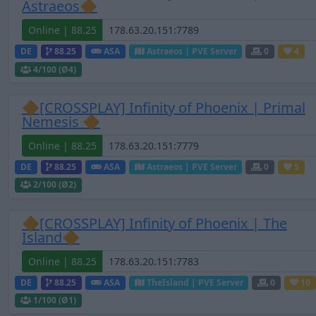
Astraeos🔶
Online | 88.25
DE
88.25
ASA
Astraeos | PVE Server
0
4
4
/100 (Ø4)
🔶[CROSSPLAY] Infinity of Phoenix | Primal
Nemesis 🔶
Online | 88.25
DE
88.25
ASA
Astraeos | PVE Server
0
5
2
/100 (Ø2)
🔶[CROSSPLAY] Infinity of Phoenix | The
Island🔶
Online | 88.25
DE
88.25
ASA
TheIsland | PVE Server
0
10
1
/100 (Ø1)