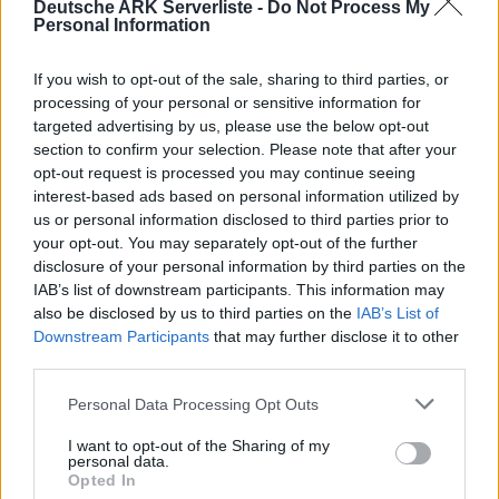
Deutsche ARK Serverliste -
Do Not Process My
- Zucht:
x5
Personal Information
- Zähmen:
x2
- Farmen:
x1.5
If you wish to opt-out of the sale, sharing to third parties, or
- Eierbrutzeit:
x15
processing of your personal or sensitive information for
- Strukturenlimit:
8000
targeted advertising by us, please use the below opt-out
- Wilddino Damage:
2.0
section to confirm your selection. Please note that after your
opt-out request is processed you may continue seeing
- Wilddino Max- Level:
150
interest-based ads based on personal information utilized by
- Wyvern & Rockdrake Max-Level:
190
us or personal information disclosed to third parties prior to
your opt-out. You may separately opt-out of the further
Am Wochenende verdoppeln sich die Raten
disclosure of your personal information by third parties on the
automatisch
.
Durch Spieler Boosts, die ihr euch unter
IAB’s list of downstream participants. This information may
der Woche erspielen, sowie gemeinsam erspielen
also be disclosed by us to third parties on the
IAB’s List of
könnt, könnt ihr die Server Raten ebenfalls nochmal
Downstream Participants
that may further disclose it to other
third parties.
anheben!
Personal Data Processing Opt Outs
I want to opt-out of the Sharing of my
personal data.
Opted In