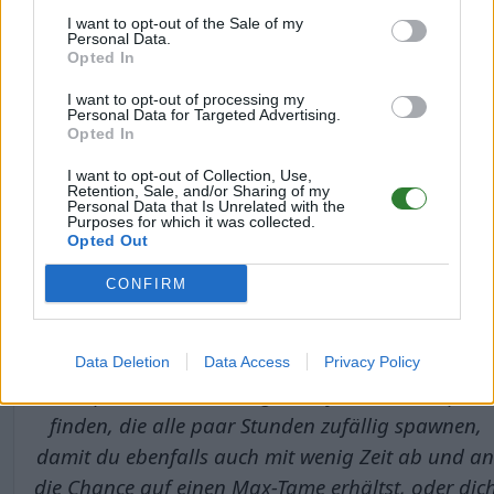
Warum wir Vanilla und Mod-
I want to opt-out of the Sale of my
Personal Data.
Opted In
Inhalte vereinen konnten:
I want to opt-out of processing my
Personal Data for Targeted Advertising.
Opted In
Auf unseren Servern findest du kaum Mod-
Inhalte die direkt in das live- Leben auf unsere
I want to opt-out of Collection, Use,
Retention, Sale, and/or Sharing of my
Karten integriert wurden
, um das reguläre ARK
Personal Data that Is Unrelated with the
Purposes for which it was collected.
erlebnis nicht zu sehr zu beeinflussen, oder zu
Opted Out
verfälschen. Jede Karte hat seine eigenen Vorzüge
CONFIRM
kleiner S-Kreaturen Raritäten, damit auch jede
Karte einen zusätzlichen Anreiz für dich bereit hält
sowie wirst du deinen Spaß mit unseren Lvl 150
Data Deletion
Data Access
Privacy Policy
Rare-Spawns und den Legendary Level 190 Alphas
finden, die alle paar Stunden zufällig spawnen,
damit du ebenfalls auch mit wenig Zeit ab und an
die Chance auf einen Max-Tame erhältst, oder dic